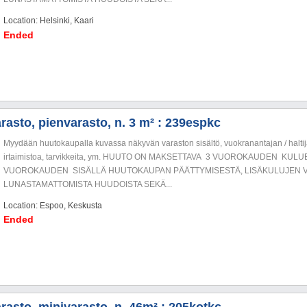
Location: Helsinki, Kaari
Ended
rasto, pienvarasto, n. 3 m² : 239espkc
Myydään huutokaupalla kuvassa näkyvän varaston sisältö, vuokranantajan / haltija
irtaimistoa, tarvikkeita, ym. HUUTO ON MAKSETTAVA 3 VUOROKAUDEN KU
VUOROKAUDEN SISÄLLÄ HUUTOKAUPAN PÄÄTTYMISESTÄ, LISÄKULUJEN V
LUNASTAMATTOMISTA HUUDOISTA SEKÄ...
Location: Espoo, Keskusta
Ended