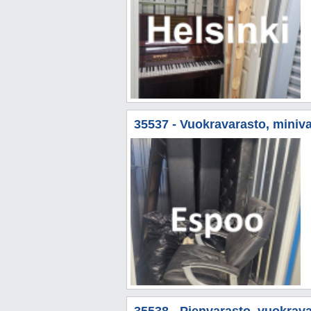
35537 - Vuokravarasto, miniva