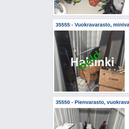
35555 - Vuokravarasto, minivar
Sold
35550 - Pienvarasto, vuokravar