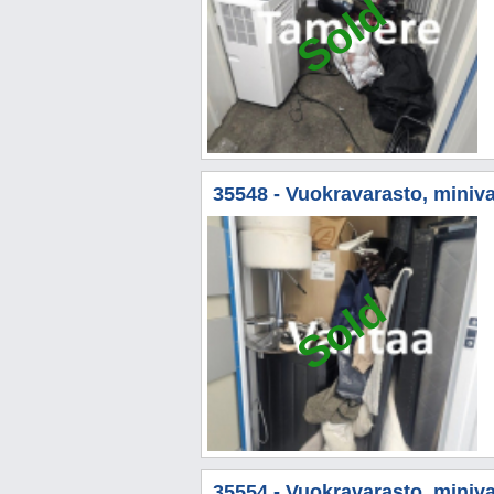
Sold
35548 - Vuokravarasto, minivar
Sold
35554 - Vuokravarasto, miniva