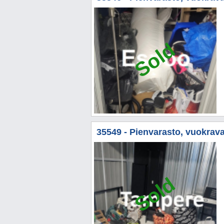
Sold
35549 - Pienvarasto, vuokravar
Sold