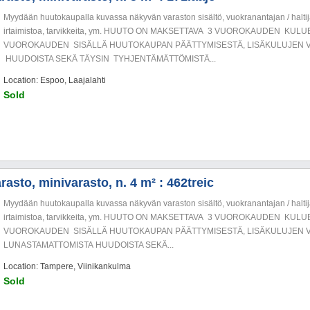
Myydään huutokaupalla kuvassa näkyvän varaston sisältö, vuokranantajan / haltija
irtaimistoa, tarvikkeita, ym. HUUTO ON MAKSETTAVA 3 VUOROKAUDEN KU
VUOROKAUDEN SISÄLLÄ HUUTOKAUPAN PÄÄTTYMISESTÄ, LISÄKULUJEN V
HUUDOISTA SEKÄ TÄYSIN TYHJENTÄMÄTTÖMISTÄ...
Location: Espoo, Laajalahti
Sold
asto, minivarasto, n. 4 m² : 462treic
Myydään huutokaupalla kuvassa näkyvän varaston sisältö, vuokranantajan / haltija
irtaimistoa, tarvikkeita, ym. HUUTO ON MAKSETTAVA 3 VUOROKAUDEN KU
VUOROKAUDEN SISÄLLÄ HUUTOKAUPAN PÄÄTTYMISESTÄ, LISÄKULUJEN V
LUNASTAMATTOMISTA HUUDOISTA SEKÄ...
Location: Tampere, Viinikankulma
Sold