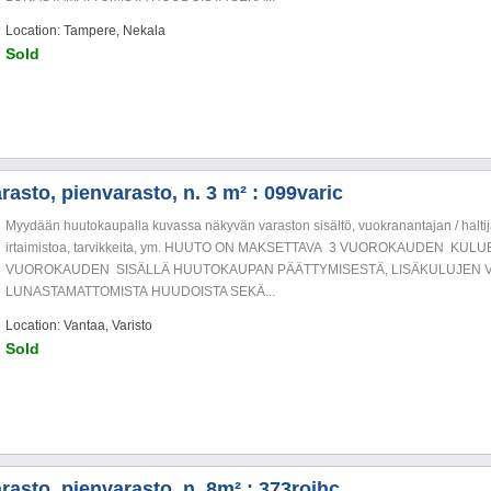
Location: Tampere, Nekala
Sold
asto, pienvarasto, n. 3 m² : 099varic
Myydään huutokaupalla kuvassa näkyvän varaston sisältö, vuokranantajan / haltija
irtaimistoa, tarvikkeita, ym. HUUTO ON MAKSETTAVA 3 VUOROKAUDEN KU
VUOROKAUDEN SISÄLLÄ HUUTOKAUPAN PÄÄTTYMISESTÄ, LISÄKULUJEN V
LUNASTAMATTOMISTA HUUDOISTA SEKÄ...
Location: Vantaa, Varisto
Sold
rasto, pienvarasto, n. 8m² : 373roihc.