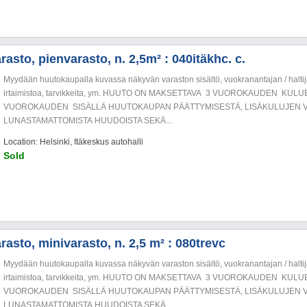
asto, pienvarasto, n. 2,5m² : 040itäkhc. c.
Myydään huutokaupalla kuvassa näkyvän varaston sisältö, vuokranantajan / haltija
irtaimistoa, tarvikkeita, ym. HUUTO ON MAKSETTAVA 3 VUOROKAUDEN KU
VUOROKAUDEN SISÄLLÄ HUUTOKAUPAN PÄÄTTYMISESTÄ, LISÄKULUJEN V
LUNASTAMATTOMISTA HUUDOISTA SEKÄ...
Location: Helsinki, Itäkeskus autohalli
Sold
asto, minivarasto, n. 2,5 m² : 080trevc
Myydään huutokaupalla kuvassa näkyvän varaston sisältö, vuokranantajan / haltija
irtaimistoa, tarvikkeita, ym. HUUTO ON MAKSETTAVA 3 VUOROKAUDEN KU
VUOROKAUDEN SISÄLLÄ HUUTOKAUPAN PÄÄTTYMISESTÄ, LISÄKULUJEN V
LUNASTAMATTOMISTA HUUDOISTA SEKÄ...