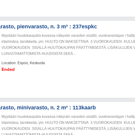
rasto, pienvarasto, n. 3 m² : 237espkc
Myydään huutokaupalla kuvassa näkyvän varaston sisältö, vuokranantajan / haltija
irtaimistoa, tarvikkeita, ym. HUUTO ON MAKSETTAVA 3 VUOROKAUDEN KU
VUOROKAUDEN SISÄLLÄ HUUTOKAUPAN PÄÄTTYMISESTÄ, LISÄKULUJEN V
LUNASTAMATTOMISTA HUUDOISTA SEKÄ...
Location: Espoo, Keskusta
Ended
rasto, minivarasto, n. 2 m² : 113kaarb
Myydään huutokaupalla kuvassa näkyvän varaston sisältö, vuokranantajan / haltija
irtaimistoa, tarvikkeita, ym. HUUTO ON MAKSETTAVA 3 VUOROKAUDEN KU
VUOROKAUDEN SISÄLLÄ HUUTOKAUPAN PÄÄTTYMISESTÄ, LISÄKULUJEN V
LUNASTAMATTOMISTA HUUDOISTA SEKÄ...