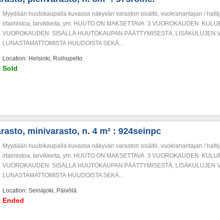
Myydään huutokaupalla kuvassa näkyvän varaston sisältö, vuokranantajan / haltija
irtaimistoa, tarvikkeita, ym. HUUTO ON MAKSETTAVA 3 VUOROKAUDEN KU
VUOROKAUDEN SISÄLLÄ HUUTOKAUPAN PÄÄTTYMISESTÄ, LISÄKULUJEN V
LUNASTAMATTOMISTA HUUDOISTA SEKÄ...
Location: Helsinki, Roihupelto
Sold
rasto, minivarasto, n. 4 m² : 924seinpc
Myydään huutokaupalla kuvassa näkyvän varaston sisältö, vuokranantajan / haltija
irtaimistoa, tarvikkeita, ym. HUUTO ON MAKSETTAVA 3 VUOROKAUDEN KU
VUOROKAUDEN SISÄLLÄ HUUTOKAUPAN PÄÄTTYMISESTÄ, LISÄKULUJEN V
LUNASTAMATTOMISTA HUUDOISTA SEKÄ...
Location: Seinäjoki, Päivölä
Ended