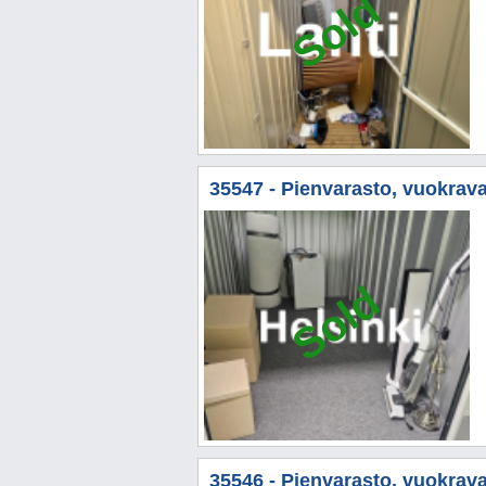
Sold
35547 - Pienvarasto, vuokravar
Sold
35546 - Pienvarasto, vuokravar