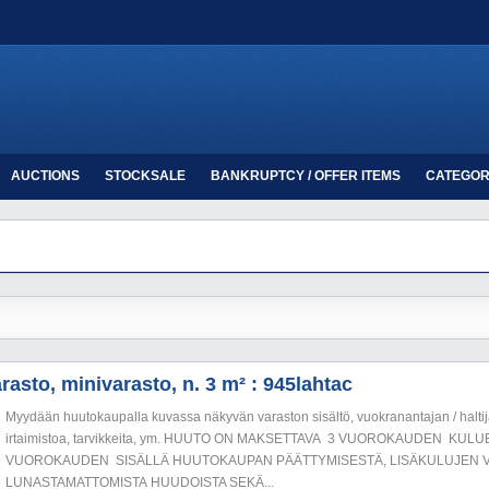
AUCTIONS
STOCKSALE
BANKRUPTCY / OFFER ITEMS
CATEGOR
asto, minivarasto, n. 3 m² : 945lahtac
Myydään huutokaupalla kuvassa näkyvän varaston sisältö, vuokranantajan / haltija
irtaimistoa, tarvikkeita, ym. HUUTO ON MAKSETTAVA 3 VUOROKAUDEN KU
VUOROKAUDEN SISÄLLÄ HUUTOKAUPAN PÄÄTTYMISESTÄ, LISÄKULUJEN V
LUNASTAMATTOMISTA HUUDOISTA SEKÄ...