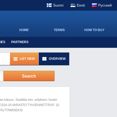
Suomi
Eesti
Pусский
HOME
TERMS
HOW TO BUY
IES
PARTNERS
LIST VIEW
OVERVIEW
Search
n lukuun. Sisältää mm. yrityksen / kodin
LUESSA JA VARASTO TYHJENNETTÄVÄ 10
ÄLTTÄMISEKSI.