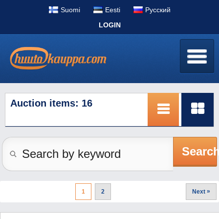
Suomi
Eesti
Pусский
LOGIN
Auction items: 16
Searc
»
1
2
Next