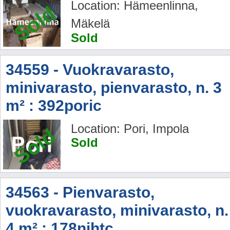
Location: Hämeenlinna,
Sold
Mäkelä
Sold
34559 - Vuokravarasto,
minivarasto, pienvarasto, n. 3
m² : 392poric
Location: Pori, Impola
Sold
Sold
34563 - Pienvarasto,
vuokravarasto, minivarasto, n.
4 m² : 178nihtc