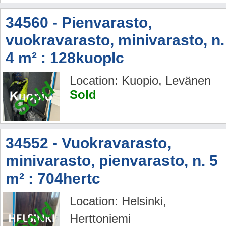
34560 - Pienvarasto,
vuokravarasto, minivarasto, n.
4 m² : 128kuoplc
Location: Kuopio, Levänen
Sold
Sold
34552 - Vuokravarasto,
minivarasto, pienvarasto, n. 5
m² : 704hertc
Location: Helsinki,
Sold
Herttoniemi