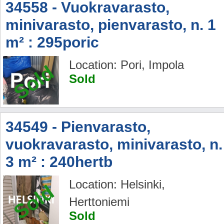
34558 - Vuokravarasto,
minivarasto, pienvarasto, n. 1
m² : 295poric
Location: Pori, Impola
Sold
Sold
34549 - Pienvarasto,
vuokravarasto, minivarasto, n.
3 m² : 240hertb
Location: Helsinki,
Sold
Herttoniemi
Sold