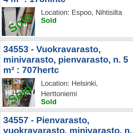
Location: Espoo, Nihtisilta
Sold
Sold
34553 - Vuokravarasto,
minivarasto, pienvarasto, n. 5
m² : 707hertc
Location: Helsinki,
Sold
Herttoniemi
Sold
34557 - Pienvarasto,
vuokravarasto, minivarasto, n.