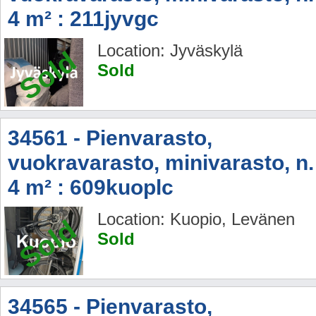
4 m² : 211jyvgc
Location: Jyväskylä
Sold
Sold
34561 - Pienvarasto,
vuokravarasto, minivarasto, n.
4 m² : 609kuoplc
Location: Kuopio, Levänen
Sold
Sold
34565 - Pienvarasto,