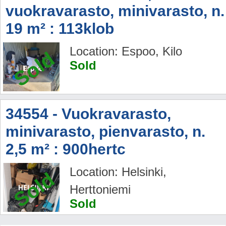
vuokravarasto, minivarasto, n.
19 m² : 113klob
Location: Espoo, Kilo
Sold
Sold
34554 - Vuokravarasto,
minivarasto, pienvarasto, n.
2,5 m² : 900hertc
Location: Helsinki,
Sold
Herttoniemi
Sold