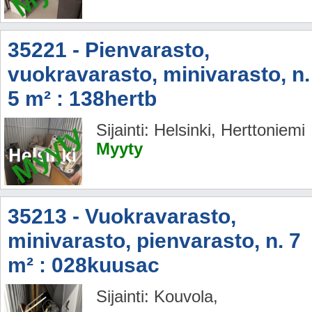
35221 - Pienvarasto,
vuokravarasto, minivarasto, n.
5 m² : 138hertb
Myyty
Sijainti: Helsinki, Herttoniemi
Myyty
35213 - Vuokravarasto,
minivarasto, pienvarasto, n. 7
m² : 028kuusac
Sijainti: Kouvola,