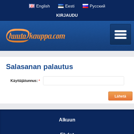
English
Eesti
Pусский
KIRJAUDU
Salasanan palautus
Käyttäjätunnus:
*
Lähetä
Alkuun