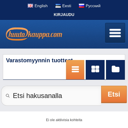
English
Eesti
Pусский
KIRJAUDU
Varastomyynnin tuotteet
Etsi
Ei ole aktiivisia kohteita