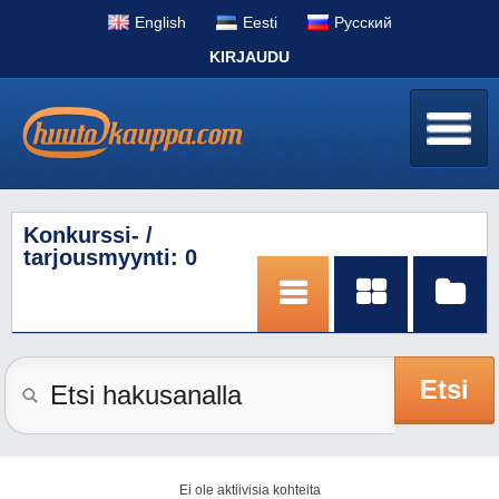
English
Eesti
Pусский
KIRJAUDU
Konkurssi- /
tarjousmyynti: 0
Etsi
Ei ole aktiivisia kohteita