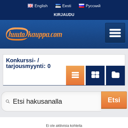
English
Eesti
Pусский
KIRJAUDU
Konkurssi- /
tarjousmyynti: 0
Etsi
Ei ole aktiivisia kohteita