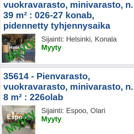
vuokravarasto, minivarasto, n.
39 m² : 026-27 konab,
pidennetty tyhjennysaika
Myyty
Sijainti: Helsinki, Konala
Myyty
35614 - Pienvarasto,
vuokravarasto, minivarasto, n.
8 m² : 226olab
Myyty
Sijainti: Espoo, Olari
Myyty