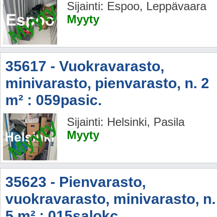
Myyty
Sijainti: Espoo, Leppävaara
Myyty
35617 - Vuokravarasto,
minivarasto, pienvarasto, n. 2
m² : 059pasic.
Myyty
Sijainti: Helsinki, Pasila
Myyty
35623 - Pienvarasto,
vuokravarasto, minivarasto, n.
5 m² : 015salokc