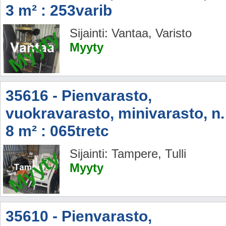
3 m² : 253varib
Myyty
Sijainti: Vantaa, Varisto
Myyty
35616 - Pienvarasto,
vuokravarasto, minivarasto, n.
8 m² : 065tretc
Myyty
Sijainti: Tampere, Tulli
Myyty
35610 - Pienvarasto,