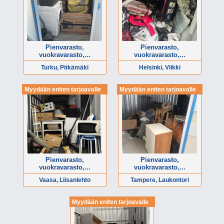
Pienvarasto,
Pienvarasto,
vuokravarasto,...
vuokravarasto,...
Turku, Pitkämäki
Helsinki, Viikki
Myydään eniten tarjoavalle
Myydään eniten tarjoavalle
Pienvarasto,
Pienvarasto,
vuokravarasto,...
vuokravarasto,...
Vaasa, Liisanlehto
Tampere, Laukontori
Myydään eniten tarjoavalle