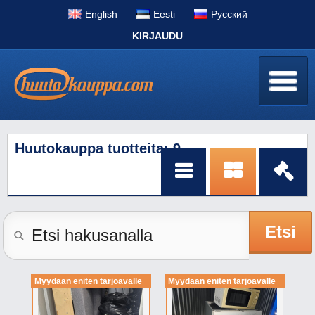
English
Eesti
Pусский
KIRJAUDU
Huutokauppa tuotteita: 9
Etsi
Myydään eniten tarjoavalle
Myydään eniten tarjoavalle