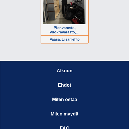
Pienvarasto,
vuokravarasto,...
Vaasa, Liisanlehto
Alkuun
Ehdot
Miten ostaa
Miten myydä
FAQ