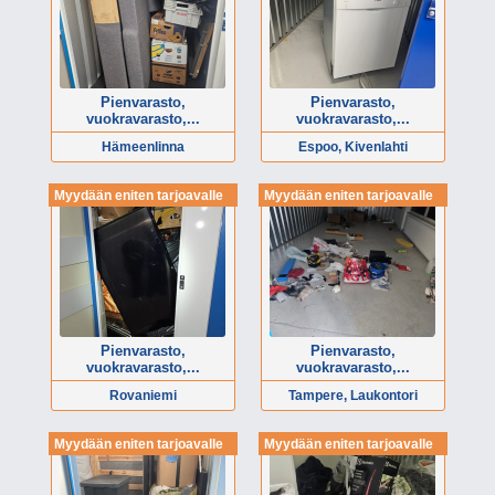
Pienvarasto,
Pienvarasto,
vuokravarasto,...
vuokravarasto,...
Hämeenlinna
Espoo, Kivenlahti
Myydään eniten tarjoavalle
Myydään eniten tarjoavalle
Pienvarasto,
Pienvarasto,
vuokravarasto,...
vuokravarasto,...
Rovaniemi
Tampere, Laukontori
Myydään eniten tarjoavalle
Myydään eniten tarjoavalle