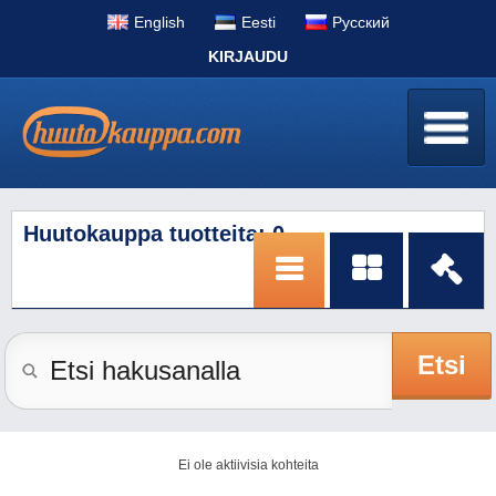
English
Eesti
Pусский
KIRJAUDU
Huutokauppa tuotteita: 0
Etsi
Ei ole aktiivisia kohteita