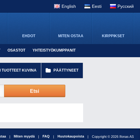
English
Eesti
Pусский
EHDOT
MITEN OSTAA
KIRPPIKSET
T
OSASTOT
YHTEISTYÖKUMPPANIT
I TUOTTEET KUVINA
PÄÄTTYNEET
Etsi
staa
Miten myydä
FAQ
Huutokaupoista
|
|
|
|
Copyright © 2026 Ifonas AS