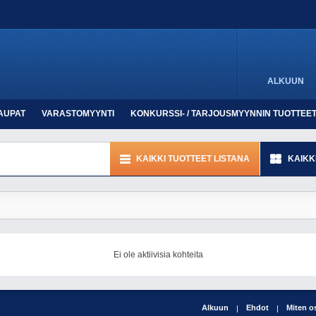
ALKUUN
AUPAT
VARASTOMYYNTI
KONKURSSI- / TARJOUSMYYNNIN TUOTTEE
KAIKKI TUOTTEET LISTANA
KAIKK
Ei ole aktiivisia kohteita
Alkuun
Ehdot
Miten o
|
|