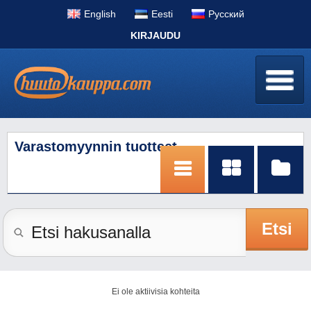
English
Eesti
Pусский
KIRJAUDU
Varastomyynnin tuotteet
Etsi
Ei ole aktiivisia kohteita