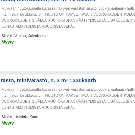
Myydään huutokaupalla kuvassa näkyvän varaston sisältö, vuokranantajan / haltija
irtaimistoa, tarvikkeita, ym. HUUTO ON MAKSETTAVA 3 VUOROKAUDEN KU
VUOROKAUDEN SISÄLLÄ HUUTOKAUPAN PÄÄTTYMISESTÄ, LISÄKULUJEN V
LUNASTAMATTOMISTA HUUDOISTA SEKÄ...
Sijainti: Vantaa, Kaivoksela
Myyty
rasto, minivarasto, n. 3 m² : 330kaarb
Myydään huutokaupalla kuvassa näkyvän varaston sisältö, vuokranantajan / haltija
irtaimistoa, tarvikkeita, ym. HUUTO ON MAKSETTAVA 3 VUOROKAUDEN KU
VUOROKAUDEN SISÄLLÄ HUUTOKAUPAN PÄÄTTYMISESTÄ, LISÄKULUJEN V
LUNASTAMATTOMISTA HUUDOISTA SEKÄ...
Sijainti: Helsinki, Kaari
Myyty