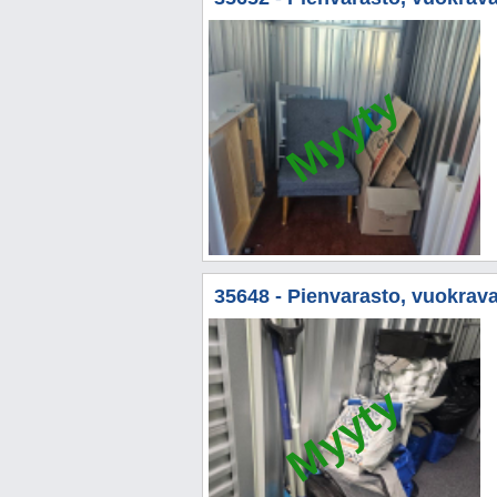
Myyty
35648 - Pienvarasto, vuokrava
Myyty