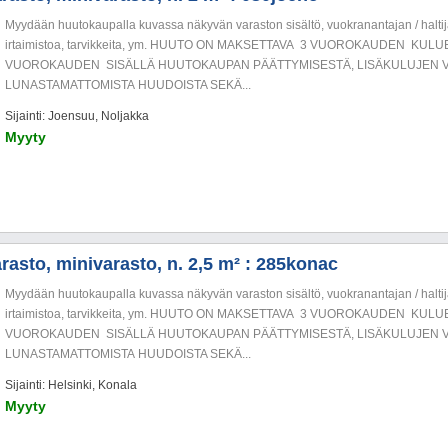
Myydään huutokaupalla kuvassa näkyvän varaston sisältö, vuokranantajan / haltija
irtaimistoa, tarvikkeita, ym. HUUTO ON MAKSETTAVA 3 VUOROKAUDEN KU
VUOROKAUDEN SISÄLLÄ HUUTOKAUPAN PÄÄTTYMISESTÄ, LISÄKULUJEN V
LUNASTAMATTOMISTA HUUDOISTA SEKÄ...
Sijainti: Joensuu, Noljakka
Myyty
rasto, minivarasto, n. 2,5 m² : 285konac
Myydään huutokaupalla kuvassa näkyvän varaston sisältö, vuokranantajan / haltija
irtaimistoa, tarvikkeita, ym. HUUTO ON MAKSETTAVA 3 VUOROKAUDEN KU
VUOROKAUDEN SISÄLLÄ HUUTOKAUPAN PÄÄTTYMISESTÄ, LISÄKULUJEN V
LUNASTAMATTOMISTA HUUDOISTA SEKÄ...
Sijainti: Helsinki, Konala
Myyty