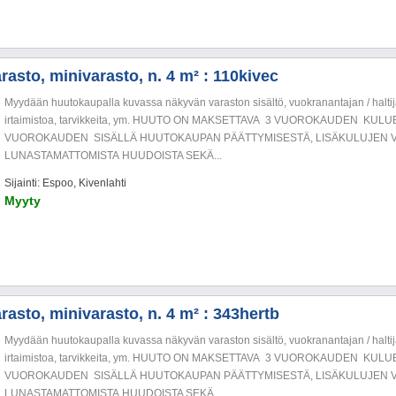
rasto, minivarasto, n. 4 m² : 110kivec
Myydään huutokaupalla kuvassa näkyvän varaston sisältö, vuokranantajan / haltija
irtaimistoa, tarvikkeita, ym. HUUTO ON MAKSETTAVA 3 VUOROKAUDEN KU
VUOROKAUDEN SISÄLLÄ HUUTOKAUPAN PÄÄTTYMISESTÄ, LISÄKULUJEN V
LUNASTAMATTOMISTA HUUDOISTA SEKÄ...
Sijainti: Espoo, Kivenlahti
Myyty
rasto, minivarasto, n. 4 m² : 343hertb
Myydään huutokaupalla kuvassa näkyvän varaston sisältö, vuokranantajan / haltija
irtaimistoa, tarvikkeita, ym. HUUTO ON MAKSETTAVA 3 VUOROKAUDEN KU
VUOROKAUDEN SISÄLLÄ HUUTOKAUPAN PÄÄTTYMISESTÄ, LISÄKULUJEN V
LUNASTAMATTOMISTA HUUDOISTA SEKÄ...