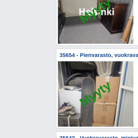
Myyty
35654 - Pienvarasto, vuokravar
Myyty