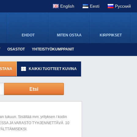
English
Eesti
Pусский
EHDOT
MITEN OSTAA
KIRPPIKSET
T
OSASTOT
YHTEISTYÖKUMPPANIT
ISTANA
KAIKKI TUOTTEET KUVINA
Etsi
n lukuun. Sisältää mm. yrityksen / kodin
LUESSA JA VARASTO TYHJENNETTÄVÄ 10
ÄLTTÄMISEKSI.