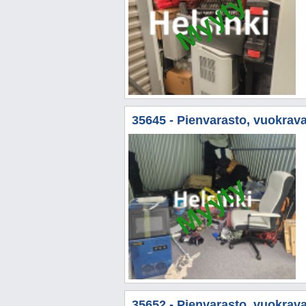
Myyty
35645 - Pienvarasto, vuokrava
Myyty
35652 - Pienvarasto, vuokrava