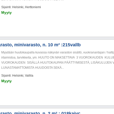
Sijainti: Helsinki, Herttoniemi
Myyty
rasto, minivarasto, n. 10 m² :215vallb
Myydään huutokaupalla kuvassa näkyvän varaston sisältö, vuokranantajan / haltija
irtaimistoa, tarvikkeita, ym. HUUTO ON MAKSETTAVA 3 VUOROKAUDEN KU
VUOROKAUDEN SISÄLLÄ HUUTOKAUPAN PÄÄTTYMISESTÄ, LISÄKULUJEN V
LUNASTAMATTOMISTA HUUDOISTA SEKÄ...
Sijainti: Helsinki, Vallila
Myyty
rasto, minivarasto, n. 2 m² : 018kaivc