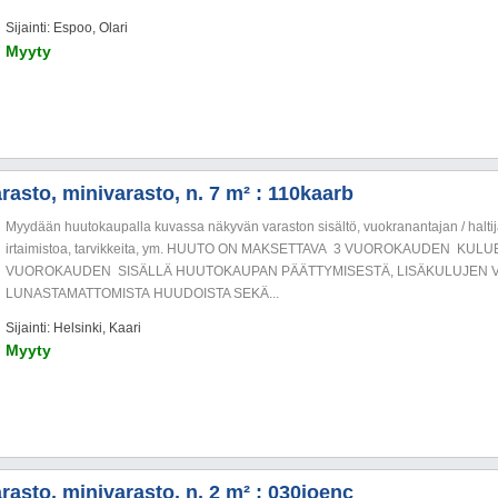
Sijainti: Espoo, Olari
Myyty
rasto, minivarasto, n. 7 m² : 110kaarb
Myydään huutokaupalla kuvassa näkyvän varaston sisältö, vuokranantajan / haltija
irtaimistoa, tarvikkeita, ym. HUUTO ON MAKSETTAVA 3 VUOROKAUDEN KU
VUOROKAUDEN SISÄLLÄ HUUTOKAUPAN PÄÄTTYMISESTÄ, LISÄKULUJEN V
LUNASTAMATTOMISTA HUUDOISTA SEKÄ...
Sijainti: Helsinki, Kaari
Myyty
rasto, minivarasto, n. 2 m² : 030joenc