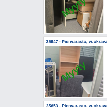
Myyty
35647 - Pienvarasto, vuokrava
Myyty
35653 - Pienvarasto, vuokrava