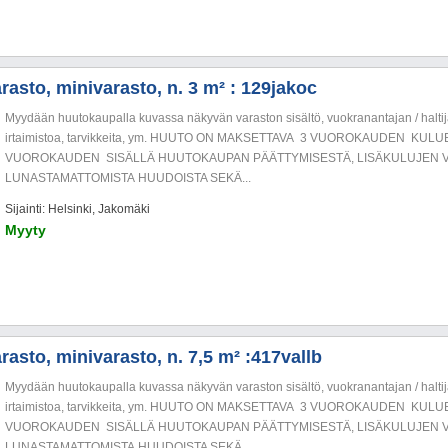
rasto, minivarasto, n. 3 m² : 129jakoc
Myydään huutokaupalla kuvassa näkyvän varaston sisältö, vuokranantajan / haltija
irtaimistoa, tarvikkeita, ym. HUUTO ON MAKSETTAVA 3 VUOROKAUDEN KU
VUOROKAUDEN SISÄLLÄ HUUTOKAUPAN PÄÄTTYMISESTÄ, LISÄKULUJEN V
LUNASTAMATTOMISTA HUUDOISTA SEKÄ...
Sijainti: Helsinki, Jakomäki
Myyty
asto, minivarasto, n. 7,5 m² :417vallb
Myydään huutokaupalla kuvassa näkyvän varaston sisältö, vuokranantajan / haltija
irtaimistoa, tarvikkeita, ym. HUUTO ON MAKSETTAVA 3 VUOROKAUDEN KU
VUOROKAUDEN SISÄLLÄ HUUTOKAUPAN PÄÄTTYMISESTÄ, LISÄKULUJEN V
LUNASTAMATTOMISTA HUUDOISTA SEKÄ...