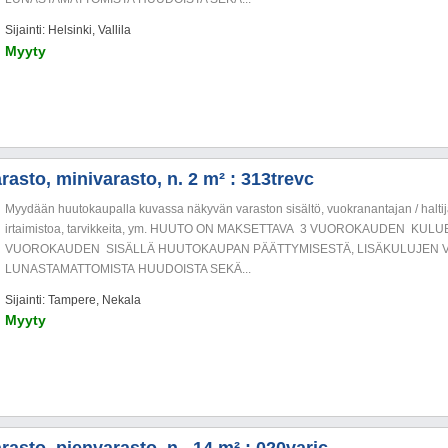
Sijainti: Helsinki, Vallila
Myyty
asto, minivarasto, n. 2 m² : 313trevc
Myydään huutokaupalla kuvassa näkyvän varaston sisältö, vuokranantajan / haltija
irtaimistoa, tarvikkeita, ym. HUUTO ON MAKSETTAVA 3 VUOROKAUDEN KU
VUOROKAUDEN SISÄLLÄ HUUTOKAUPAN PÄÄTTYMISESTÄ, LISÄKULUJEN V
LUNASTAMATTOMISTA HUUDOISTA SEKÄ...
Sijainti: Tampere, Nekala
Myyty