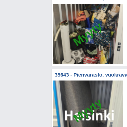
Myyty
35643 - Pienvarasto, vuokrava
Myyty