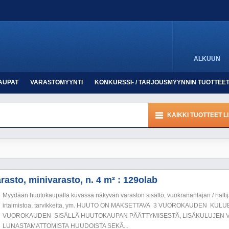
ALKUUN
AUPAT
VARASTOMYYNTI
KONKURSSI- / TARJOUSMYYNNIN TUOTTEE
KAIKKI TUOTTEET L
rasto, minivarasto, n. 4 m² : 129olab
Myydään huutokaupalla kuvassa näkyvän varaston sisältö, vuokranantajan / haltija
irtaimistoa, tarvikkeita, ym. HUUTO ON MAKSETTAVA 3 VUOROKAUDEN KU
VUOROKAUDEN SISÄLLÄ HUUTOKAUPAN PÄÄTTYMISESTÄ, LISÄKULUJEN V
LUNASTAMATTOMISTA HUUDOISTA SEKÄ...